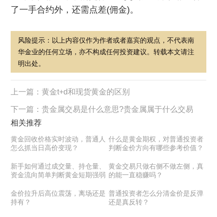
了一手合约外，还需点差(佣金)。
风险提示：以上内容仅作为作者或者嘉宾的观点，不代表南
华金业的任何立场，亦不构成任何投资建议。转载本文请注
明出处。
上一篇：
黄金t+d和现货黄金的区别
下一篇：
贵金属交易是什么意思?贵金属属于什么交易
相关推荐
黄金回收价格实时波动，普通人
什么是黄金期权，对普通投资者
怎么抓当日高价变现？
判断金价方向有哪些参考价值？
新手如何通过成交量、持仓量、
黄金交易只做右侧不做左侧，真
资金流向简单判断黄金短期强弱
的能一直稳赚吗？
金价拉升后高位震荡，离场还是
普通投资者怎么分清金价是反弹
持有？
还是真反转？