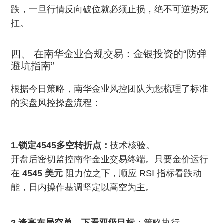
跌，一旦行情反向破位就必须止损，绝不可逆势死
扛。
四、 在南华金业合规交易：金银投资的“防弹
避坑指南”
根据今日策略，南华金业风控团队为您梳理了标准
的实盘风控操盘流程：
1.锁定4545多空转折点：
技术核验。
开盘后密切监控南华金业交易终端。只要金价运行
在
4545 美元
阻力位之下，顺应 RSI 指标看跌动
能，日内操作基调坚定以高空为主。
2.逢高布局空单，下看双级目标：
策略执行。