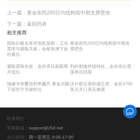
上一篇：
黄金依托200日均线构筑中期支撑壁垒
下一篇：
返回列表
相关推荐
国际白银去库存危机加剧：工业
黄金依托200日均线构筑中期支
需求与避险共振，金银热潮下如
撑壁垒
何避坑
避险逻辑失效，金价承压刷新两
利好刺激持续钝化，金价高位震
月低位
荡承压回落
地缘冲突叠加利率飙升 黄金大幅
沃什获任美联储主席，金价4700
下探失守关键价位
美元关口承压难缓
联系我们
客服邮箱：
support@z5d.net
办公时间：
周一至周五 9:00-17:00